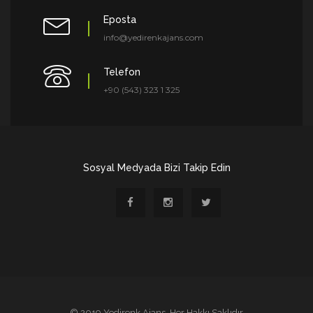
Eposta
info@yedirenkajans.com
Telefon
+90 (543) 323 1 325
Sosyal Medyada Bizi Takip Edin
© 2019 Yedirenk Ajans. Her Hakkı Saklıdır