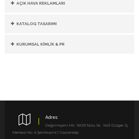
AÇIK HAVA REKLAMLARI
KATALOG TASARIMI
KURUMSAL KİMLİK & PR
Adres:
Değirmiçem Mh. 16051 Nolu Sk . No3 Dülger İş
Merkezi No: 6 Şehitkamil / Gaziantep