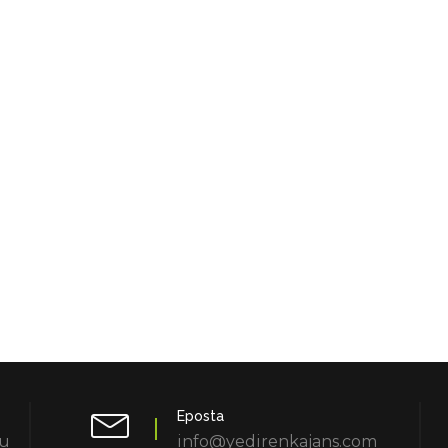
Eposta
lu
info@yedirenkajans.com