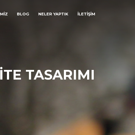
İMİZ
BLOG
NELER YAPTIK
İLETİŞİM
TE TASARIMI