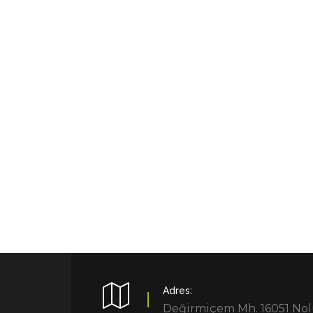
Adres:
Değirmiçem Mh. 16051 No