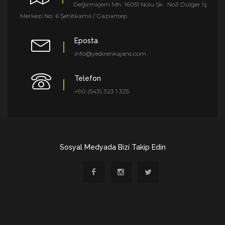
Değirmiçem Mh. 16051 Nolu Sk . No3 Dülger İş
Merkezi No: 6 Şehitkamil / Gaziantep
Eposta
info@yedirenkajans.com
Telefon
+90 (543) 323 1 325
Sosyal Medyada Bizi Takip Edin