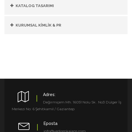
KATALOG TASARIMI
KURUMSAL KİMLİK & PR
Adres:
Değirmiçem Mh. 16051 Nolu Sk . No3 Dülger İş
Merkezi No: 6 Şehitkamil / Gaziantep
Eposta
info@yedirenkajans.com