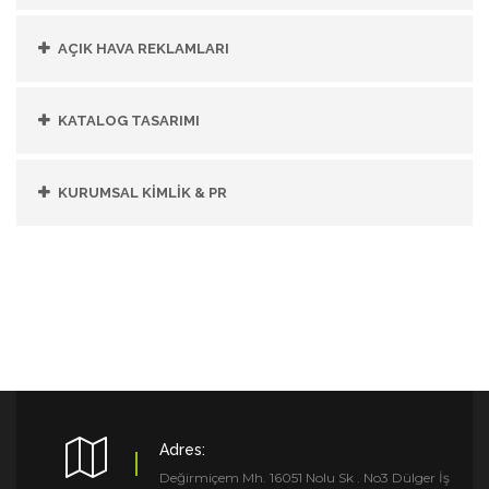
AÇIK HAVA REKLAMLARI
KATALOG TASARIMI
KURUMSAL KİMLİK & PR
Adres:
Değirmiçem Mh. 16051 Nolu Sk . No3 Dülger İş