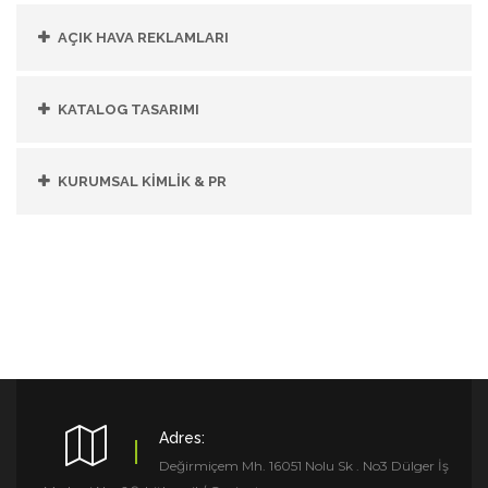
AÇIK HAVA REKLAMLARI
KATALOG TASARIMI
KURUMSAL KİMLİK & PR
Adres:
Değirmiçem Mh. 16051 Nolu Sk . No3 Dülger İş