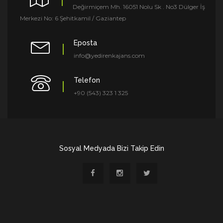
Değirmiçem Mh. 16051 Nolu Sk . No3 Dülger İş
Merkezi No: 6 Şehitkamil / Gaziantep
Eposta
info@yedirenkajans.com
Telefon
+90 (543) 323 1 325
Sosyal Medyada Bizi Takip Edin