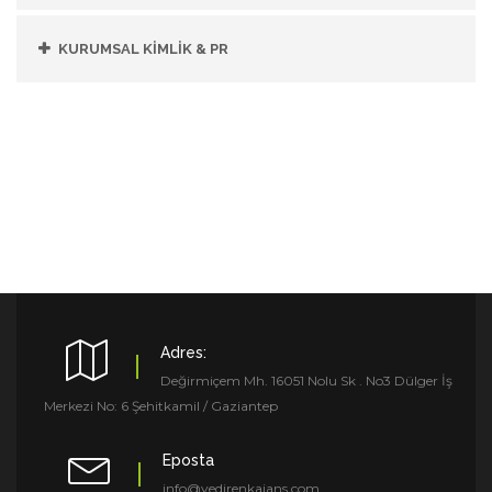
KURUMSAL KİMLİK & PR
Adres:
Değirmiçem Mh. 16051 Nolu Sk . No3 Dülger İş
Merkezi No: 6 Şehitkamil / Gaziantep
Eposta
info@yedirenkajans.com