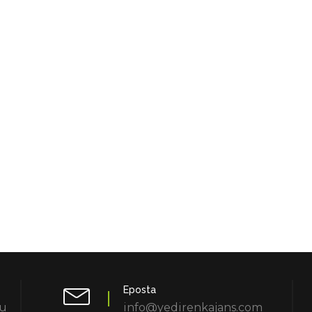
Eposta
lu
info@yedirenkajans.com