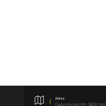
Adres:
Değirmiçem Mh. 16051 No