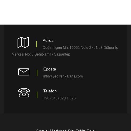
Adres:
Değirmiçem Mh. 16051 Nolu Sk . No3 Dülger İş
Merkezi No: 6 Şehitkamil / Gaziantep
Eposta
info@yedirenkajans.com
Telefon
+90 (543) 323 1 325